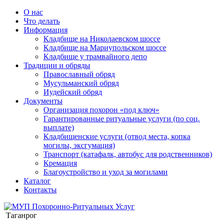
О нас
Что делать
Информация
Кладбище на Николаевском шоссе
Кладбище на Мариупольском шоссе
Кладбище у трамвайного депо
Традиции и обряды
Православный обряд
Мусульманский обряд
Иудейский обряд
Документы
Организация похорон «под ключ»
Гарантированные ритуальные услуги (по соц.
выплате)
Кладбищенские услуги (отвод места, копка
могилы, эксгумация)
Транспорт (катафалк, автобус для родственников)
Кремация
Благоустройство и уход за могилами
Каталог
Контакты
Таганрог