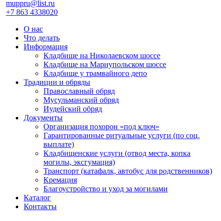
muppru@list.ru
+7 863 4338020
О нас
Что делать
Информация
Кладбище на Николаевском шоссе
Кладбище на Мариупольском шоссе
Кладбище у трамвайного депо
Традиции и обряды
Православный обряд
Мусульманский обряд
Иудейский обряд
Документы
Организация похорон «под ключ»
Гарантированные ритуальные услуги (по соц.
выплате)
Кладбищенские услуги (отвод места, копка
могилы, эксгумация)
Транспорт (катафалк, автобус для родственников)
Кремация
Благоустройство и уход за могилами
Каталог
Контакты